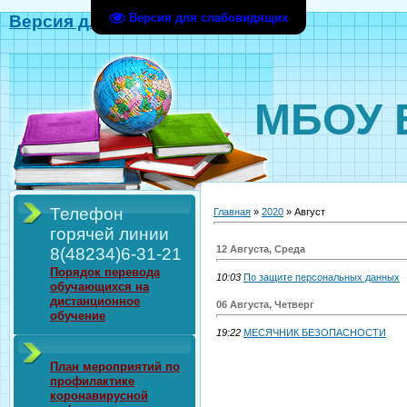
Версия для слабовидящих
Версия для слабовидящих
МБОУ 
Телефон
Главная
»
2020
»
Август
горячей линии
12 Августа, Среда
8(48234)6-31-21
Порядок перевода
10:03
По защите персональных данных
обучающихся на
дистанционное
06 Августа, Четверг
обучение
19:22
МЕСЯЧНИК БЕЗОПАСНОСТИ
План мероприятий по
профилактике
коронавирусной